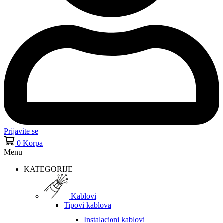
Prijavite se
0
Korpa
Menu
KATEGORIJE
Kablovi
Tipovi kablova
Instalacioni kablovi