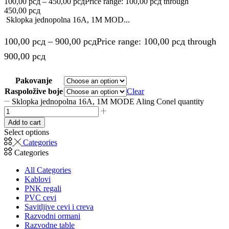
100,00
рсд
–
450,00
рсд
Price range: 100,00 рсд through
450,00 рсд
Sklopka jednopolna 16A, 1M MOD...
100,00
рсд
–
900,00
рсд
Price range: 100,00 рсд through
900,00 рсд
Pakovanje
Raspoložive boje
Clear
Sklopka jednopolna 16A, 1M MODE Aling Conel quantity
Add to cart
Select options
Categories
Categories
All Categories
Kablovi
PNK regali
PVC cevi
Savitljive cevi i creva
Razvodni ormani
Razvodne table