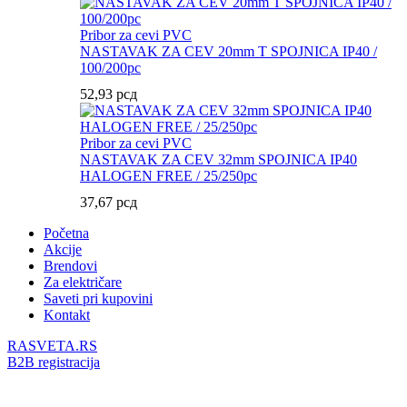
Pribor za cevi PVC
NASTAVAK ZA CEV 20mm T SPOJNICA IP40 /
100/200pc
52,93
рсд
Pribor za cevi PVC
NASTAVAK ZA CEV 32mm SPOJNICA IP40
HALOGEN FREE / 25/250pc
37,67
рсд
Početna
Akcije
Brendovi
Za električare
Saveti pri kupovini
Kontakt
RASVETA.RS
B2B registracija