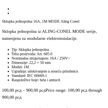
Sklopka jednopolna 16A, 1M MODE Aling Conel
Sklopka jednopolna iz ALING-CONEL MODE serije,
namenjena za modularne elektroinstalacije.
Tip: Sklopka jednopolna
Šifra proizvoda: Art. 685.0
Nominalna struja/napon: 16A / 250V~
Dimenzije: 22,2 × 50 mm
Modul: 1M
Ugradnja: utiskivanjem u noseću prirubnicu
Standard: IEC 60669-1
Raspoložive boje: bela i antracit
100,00
рсд
–
900,00
рсд
Price range: 100,00 рсд through
900,00 рсд