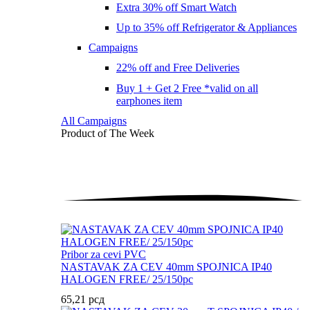
Extra 30% off Smart Watch
Up to 35% off Refrigerator & Appliances
Campaigns
22% off and Free Deliveries
Buy 1 + Get 2 Free *valid on all
earphones item
All Campaigns
Product of The
Week
Pribor za cevi PVC
NASTAVAK ZA CEV 40mm SPOJNICA IP40
HALOGEN FREE/ 25/150pc
65,21
рсд