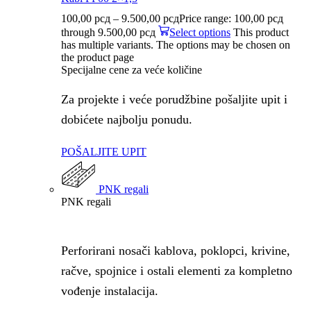
100,00
рсд
–
9.500,00
рсд
Price range: 100,00 рсд
through 9.500,00 рсд
Select options
This product
has multiple variants. The options may be chosen on
the product page
Specijalne cene za veće količine
Za projekte i veće porudžbine pošaljite upit i
dobićete najbolju ponudu.
POŠALJITE UPIT
PNK regali
PNK regali
Perforirani nosači kablova, poklopci, krivine,
račve, spojnice i ostali elementi za kompletno
vođenje instalacija.