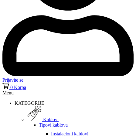
Prijavite se
0
Korpa
Menu
KATEGORIJE
Kablovi
Tipovi kablova
Instalacioni kablovi