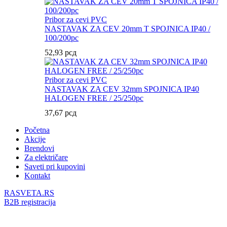
Pribor za cevi PVC
NASTAVAK ZA CEV 20mm T SPOJNICA IP40 /
100/200pc
52,93
рсд
Pribor za cevi PVC
NASTAVAK ZA CEV 32mm SPOJNICA IP40
HALOGEN FREE / 25/250pc
37,67
рсд
Početna
Akcije
Brendovi
Za električare
Saveti pri kupovini
Kontakt
RASVETA.RS
B2B registracija