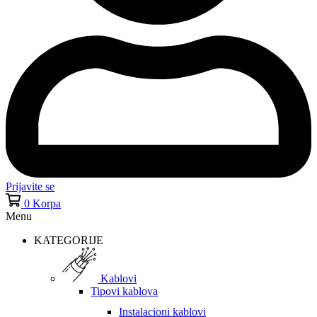
Prijavite se
0
Korpa
Menu
KATEGORIJE
Kablovi
Tipovi kablova
Instalacioni kablovi