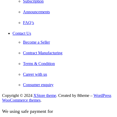
Subscription
Announcements
FAQ’s
Contact Us
Become a Seller
Contract Manufacturing
Terms & Condition
Career with us
Consumer enquiry
Copyright © 2024
XStore theme
. Created by 8theme –
WordPress
WooCommerce themes
.
We using safe payment for