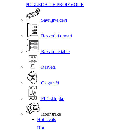
POGLEDAJTE PROIZVODE
Savitljive cevi
Razvodni ormari
Razvodne table
Rasveta
Osigurači
FID sklopke
Izolir trake
Hot Deals
Hot