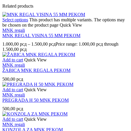
Related products
Select options
This product has multiple variants. The options may
be chosen on the product page
Quick View
MNK regali
MNK REGAL VISINA 55 MM PEKOM
1.000,00
рсд
–
1.500,00
рсд
Price range: 1.000,00 рсд through
1.500,00 рсд
Add to cart
Quick View
MNK regali
ŽABICA MNK REGALA PEKOM
500,00
рсд
Add to cart
Quick View
MNK regali
PREGRADA H 50 MNK PEKOM
500,00
рсд
Add to cart
Quick View
MNK regali
KONZOLA ZA MNK PEKOM