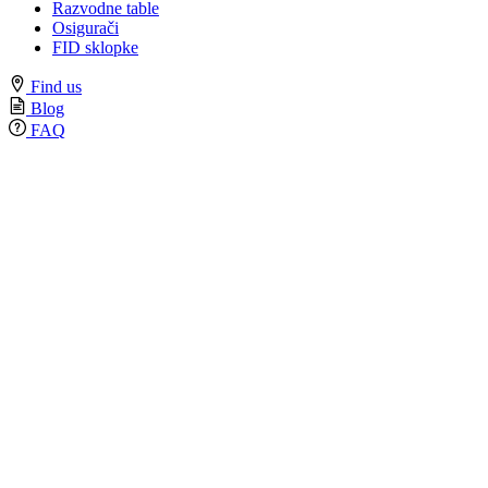
Razvodne table
Osigurači
FID sklopke
Find us
Blog
FAQ