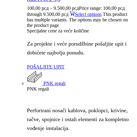
100,00
рсд
–
9.500,00
рсд
Price range: 100,00 рсд
through 9.500,00 рсд
Select options
This product
has multiple variants. The options may be chosen on
the product page
Specijalne cene za veće količine
Za projekte i veće porudžbine pošaljite upit i
dobićete najbolju ponudu.
POŠALJITE UPIT
PNK regali
PNK regali
Perforirani nosači kablova, poklopci, krivine,
račve, spojnice i ostali elementi za kompletno
vođenje instalacija.