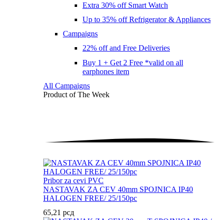
Extra 30% off Smart Watch
Up to 35% off Refrigerator & Appliances
Campaigns
22% off and Free Deliveries
Buy 1 + Get 2 Free *valid on all
earphones item
All Campaigns
Product of The
Week
Pribor za cevi PVC
NASTAVAK ZA CEV 40mm SPOJNICA IP40
HALOGEN FREE/ 25/150pc
65,21
рсд