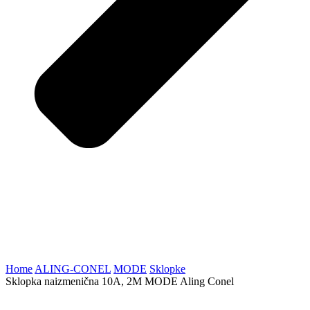
Home
ALING-CONEL
MODE
Sklopke
Sklopka naizmenična 10A, 2M MODE Aling Conel