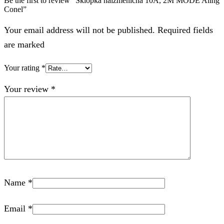
Be the first to review “Sklopka naizmenična 10A, 2M MODE Aling
Conel”
Your email address will not be published. Required fields
are marked
Your rating
*
Your review
*
Name
*
Email
*