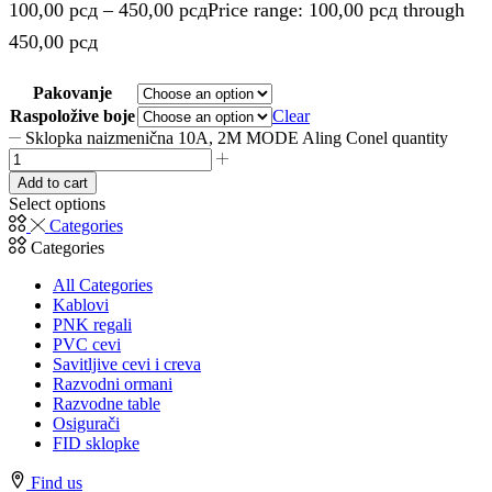
100,00
рсд
–
450,00
рсд
Price range: 100,00 рсд through
450,00 рсд
Pakovanje
Raspoložive boje
Clear
Sklopka naizmenična 10A, 2M MODE Aling Conel quantity
Add to cart
Select options
Categories
Categories
All Categories
Kablovi
PNK regali
PVC cevi
Savitljive cevi i creva
Razvodni ormani
Razvodne table
Osigurači
FID sklopke
Find us