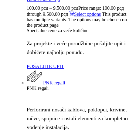
100,00
рсд
–
9.500,00
рсд
Price range: 100,00 рсд
through 9.500,00 рсд
Select options
This product
has multiple variants. The options may be chosen on
the product page
Specijalne cene za veće količine
Za projekte i veće porudžbine pošaljite upit i
dobićete najbolju ponudu.
POŠALJITE UPIT
PNK regali
PNK regali
Perforirani nosači kablova, poklopci, krivine,
račve, spojnice i ostali elementi za kompletno
vođenje instalacija.