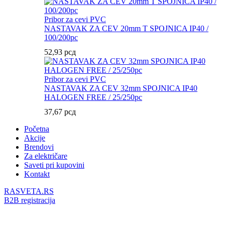
Pribor za cevi PVC
NASTAVAK ZA CEV 20mm T SPOJNICA IP40 /
100/200pc
52,93
рсд
Pribor za cevi PVC
NASTAVAK ZA CEV 32mm SPOJNICA IP40
HALOGEN FREE / 25/250pc
37,67
рсд
Početna
Akcije
Brendovi
Za električare
Saveti pri kupovini
Kontakt
RASVETA.RS
B2B registracija