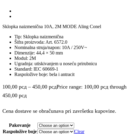
Sklopka naizmenična 10A, 2M MODE Aling Conel
Tip: Sklopka naizmenična
Šifra proizvoda: Art. 6572.0
Nominalna struja/napon: 10A / 250V~
Dimenzije: 44,4 × 50 mm
Modul: 2M
Ugradnja: utiskivanjem u noseću prirubnicu
Standard: IEC 60669-1
Raspoložive boje: bela i antracit
100,00
рсд
–
450,00
рсд
Price range: 100,00 рсд through
450,00 рсд
Cena dostave se obračunava pri završetku kupovine.
Pakovanje
Raspoložive boje
Clear