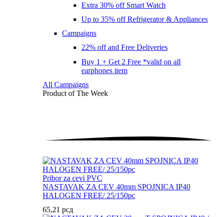
Extra 30% off Smart Watch
Up to 35% off Refrigerator & Appliances
Campaigns
22% off and Free Deliveries
Buy 1 + Get 2 Free *valid on all
earphones item
All Campaigns
Product of The
Week
Pribor za cevi PVC
NASTAVAK ZA CEV 40mm SPOJNICA IP40
HALOGEN FREE/ 25/150pc
65,21
рсд