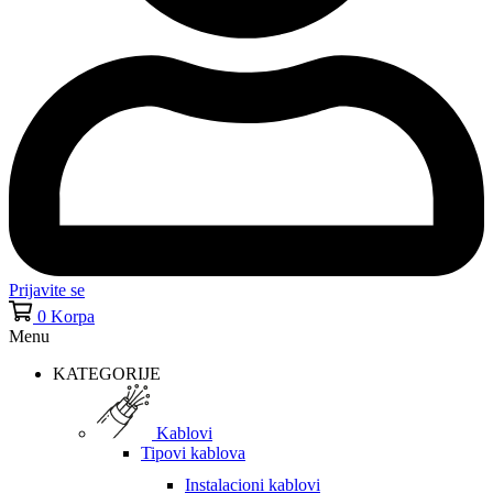
Prijavite se
0
Korpa
Menu
KATEGORIJE
Kablovi
Tipovi kablova
Instalacioni kablovi