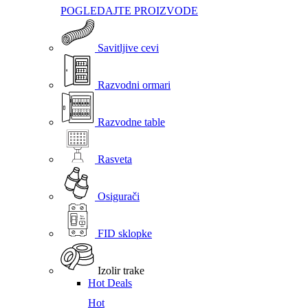
POGLEDAJTE PROIZVODE
Savitljive cevi
Razvodni ormari
Razvodne table
Rasveta
Osigurači
FID sklopke
Izolir trake
Hot Deals
Hot