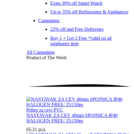
Extra 30% off Smart Watch
Up to 35% off Refrigerator & Appliances
Campaigns
22% off and Free Deliveries
Buy 1 + Get 2 Free *valid on all
earphones item
All Campaigns
Product of The
Week
Pribor za cevi PVC
NASTAVAK ZA CEV 40mm SPOJNICA IP40
HALOGEN FREE/ 25/150pc
65,21
рсд