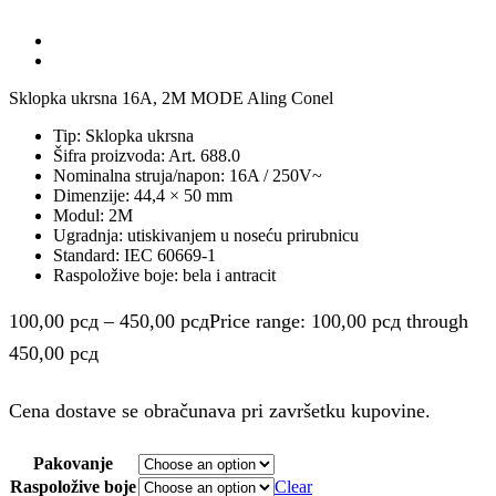
Sklopka ukrsna 16A, 2M MODE Aling Conel
Tip: Sklopka ukrsna
Šifra proizvoda: Art. 688.0
Nominalna struja/napon: 16A / 250V~
Dimenzije: 44,4 × 50 mm
Modul: 2M
Ugradnja: utiskivanjem u noseću prirubnicu
Standard: IEC 60669-1
Raspoložive boje: bela i antracit
100,00
рсд
–
450,00
рсд
Price range: 100,00 рсд through
450,00 рсд
Cena dostave se obračunava pri završetku kupovine.
Pakovanje
Raspoložive boje
Clear