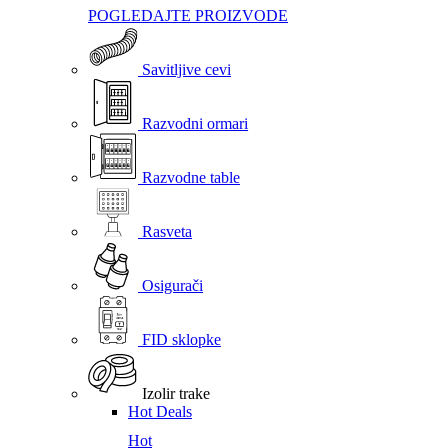
POGLEDAJTE PROIZVODE
Savitljive cevi
Razvodni ormari
Razvodne table
Rasveta
Osigurači
FID sklopke
Izolir trake
Hot Deals
Hot