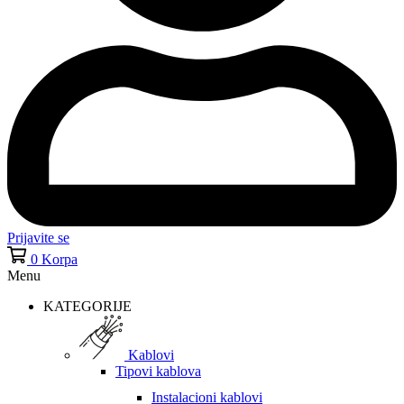
Prijavite se
0
Korpa
Menu
KATEGORIJE
Kablovi
Tipovi kablova
Instalacioni kablovi