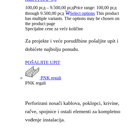
100,00
рсд
–
9.500,00
рсд
Price range: 100,00 рсд
through 9.500,00 рсд
Select options
This product
has multiple variants. The options may be chosen on
the product page
Specijalne cene za veće količine
Za projekte i veće porudžbine pošaljite upit i
dobićete najbolju ponudu.
POŠALJITE UPIT
PNK regali
PNK regali
Perforirani nosači kablova, poklopci, krivine,
račve, spojnice i ostali elementi za kompletno
vođenje instalacija.