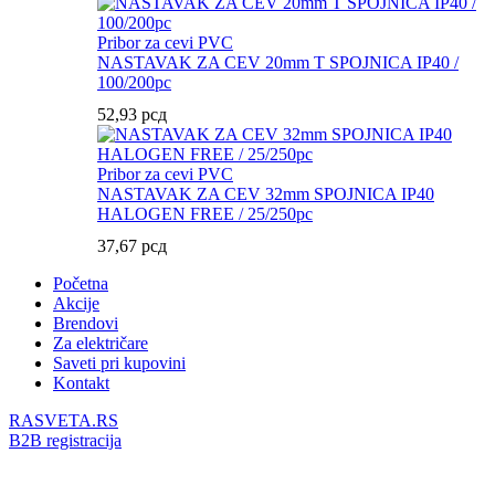
Pribor za cevi PVC
NASTAVAK ZA CEV 20mm T SPOJNICA IP40 /
100/200pc
52,93
рсд
Pribor za cevi PVC
NASTAVAK ZA CEV 32mm SPOJNICA IP40
HALOGEN FREE / 25/250pc
37,67
рсд
Početna
Akcije
Brendovi
Za električare
Saveti pri kupovini
Kontakt
RASVETA.RS
B2B registracija