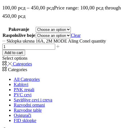
100,00
рсд
–
450,00
рсд
Price range: 100,00 рсд through
450,00 рсд
Pakovanje
Raspoložive boje
Clear
Sklopka ukrsna 16A, 2M MODE Aling Conel quantity
Add to cart
Select options
Categories
Categories
All Categories
Kablovi
PNK regali
PVC cevi
Savitljive cevi i creva
Razvodni ormani
Razvodne table
Osigurači
FID sklopke