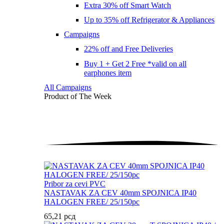
Extra 30% off Smart Watch
Up to 35% off Refrigerator & Appliances
Campaigns
22% off and Free Deliveries
Buy 1 + Get 2 Free *valid on all
earphones item
All Campaigns
Product of The
Week
Pribor za cevi PVC
NASTAVAK ZA CEV 40mm SPOJNICA IP40
HALOGEN FREE/ 25/150pc
65,21
рсд