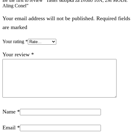
Be the first to review “Taster sklopka za zvono 10A, 2M MODE
Aling Conel”
Your email address will not be published. Required fields
are marked
Your rating
*
Your review
*
Name
*
Email
*