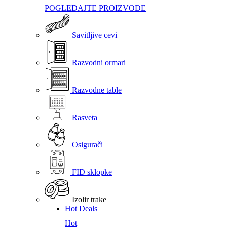
POGLEDAJTE PROIZVODE
Savitljive cevi
Razvodni ormari
Razvodne table
Rasveta
Osigurači
FID sklopke
Izolir trake
Hot Deals
Hot