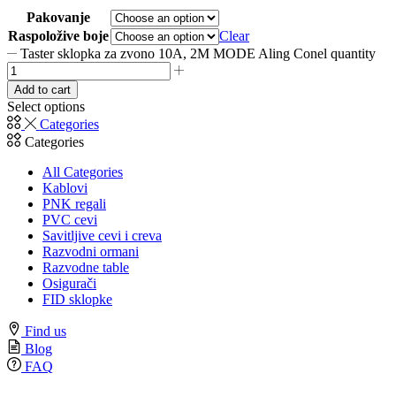
Pakovanje
Raspoložive boje
Clear
Taster sklopka za zvono 10A, 2M MODE Aling Conel quantity
Add to cart
Select options
Categories
Categories
All Categories
Kablovi
PNK regali
PVC cevi
Savitljive cevi i creva
Razvodni ormani
Razvodne table
Osigurači
FID sklopke
Find us
Blog
FAQ