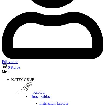
Prijavite se
0
Korpa
Menu
KATEGORIJE
Kablovi
Tipovi kablova
Instalacioni kablovi