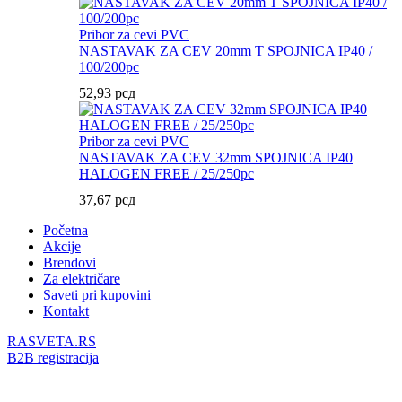
Pribor za cevi PVC
NASTAVAK ZA CEV 20mm T SPOJNICA IP40 /
100/200pc
52,93
рсд
Pribor za cevi PVC
NASTAVAK ZA CEV 32mm SPOJNICA IP40
HALOGEN FREE / 25/250pc
37,67
рсд
Početna
Akcije
Brendovi
Za električare
Saveti pri kupovini
Kontakt
RASVETA.RS
B2B registracija