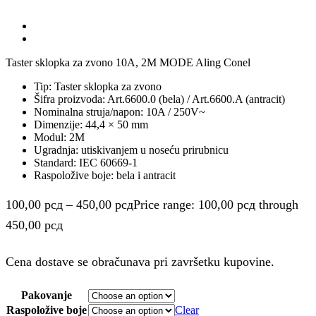
Taster sklopka za zvono 10A, 2M MODE Aling Conel
Tip: Taster sklopka za zvono
Šifra proizvoda: Art.6600.0 (bela) / Art.6600.A (antracit)
Nominalna struja/napon: 10A / 250V~
Dimenzije: 44,4 × 50 mm
Modul: 2M
Ugradnja: utiskivanjem u noseću prirubnicu
Standard: IEC 60669-1
Raspoložive boje: bela i antracit
100,00
рсд
–
450,00
рсд
Price range: 100,00 рсд through
450,00 рсд
Cena dostave se obračunava pri završetku kupovine.
Pakovanje
Raspoložive boje
Clear