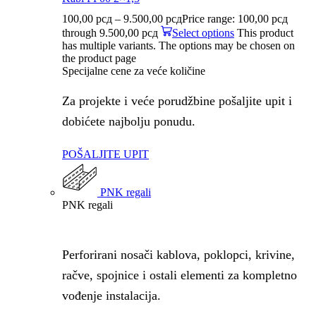
100,00
рсд
–
9.500,00
рсд
Price range: 100,00 рсд
through 9.500,00 рсд
Select options
This product
has multiple variants. The options may be chosen on
the product page
Specijalne cene za veće količine
Za projekte i veće porudžbine pošaljite upit i
dobićete najbolju ponudu.
POŠALJITE UPIT
PNK regali
PNK regali
Perforirani nosači kablova, poklopci, krivine,
račve, spojnice i ostali elementi za kompletno
vođenje instalacija.