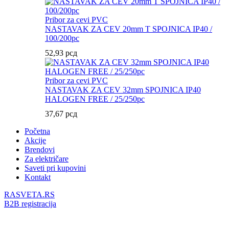
Pribor za cevi PVC
NASTAVAK ZA CEV 20mm T SPOJNICA IP40 /
100/200pc
52,93
рсд
Pribor za cevi PVC
NASTAVAK ZA CEV 32mm SPOJNICA IP40
HALOGEN FREE / 25/250pc
37,67
рсд
Početna
Akcije
Brendovi
Za električare
Saveti pri kupovini
Kontakt
RASVETA.RS
B2B registracija