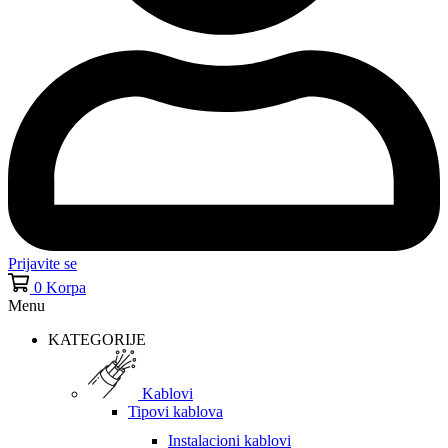
Prijavite se
0
Korpa
Menu
KATEGORIJE
Kablovi
Tipovi kablova
Instalacioni kablovi