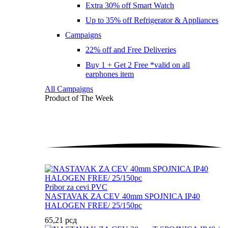
Extra 30% off Smart Watch
Up to 35% off Refrigerator & Appliances
Campaigns
22% off and Free Deliveries
Buy 1 + Get 2 Free *valid on all
earphones item
All Campaigns
Product of The
Week
Pribor za cevi PVC
NASTAVAK ZA CEV 40mm SPOJNICA IP40
HALOGEN FREE/ 25/150pc
65,21
рсд