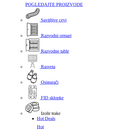
POGLEDAJTE PROIZVODE
Savitljive cevi
Razvodni ormari
Razvodne table
Rasveta
Osigurači
FID sklopke
Izolir trake
Hot Deals
Hot