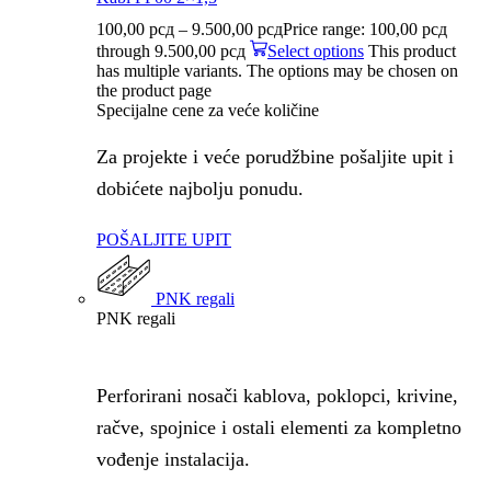
100,00
рсд
–
9.500,00
рсд
Price range: 100,00 рсд
through 9.500,00 рсд
Select options
This product
has multiple variants. The options may be chosen on
the product page
Specijalne cene za veće količine
Za projekte i veće porudžbine pošaljite upit i
dobićete najbolju ponudu.
POŠALJITE UPIT
PNK regali
PNK regali
Perforirani nosači kablova, poklopci, krivine,
račve, spojnice i ostali elementi za kompletno
vođenje instalacija.