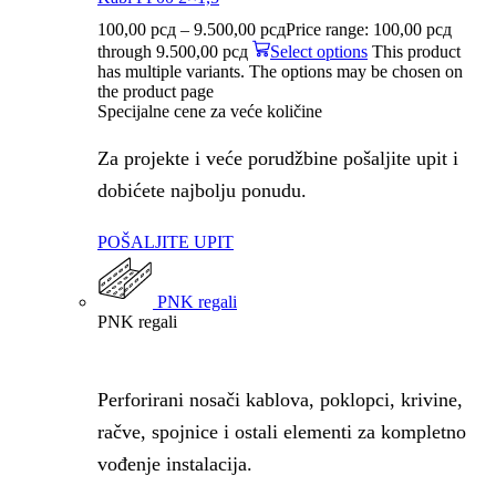
100,00
рсд
–
9.500,00
рсд
Price range: 100,00 рсд
through 9.500,00 рсд
Select options
This product
has multiple variants. The options may be chosen on
the product page
Specijalne cene za veće količine
Za projekte i veće porudžbine pošaljite upit i
dobićete najbolju ponudu.
POŠALJITE UPIT
PNK regali
PNK regali
Perforirani nosači kablova, poklopci, krivine,
račve, spojnice i ostali elementi za kompletno
vođenje instalacija.