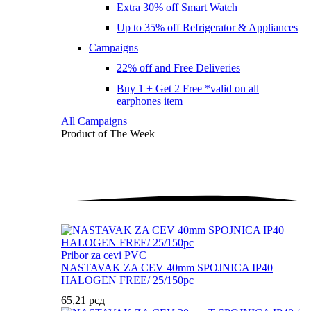
Extra 30% off Smart Watch
Up to 35% off Refrigerator & Appliances
Campaigns
22% off and Free Deliveries
Buy 1 + Get 2 Free *valid on all
earphones item
All Campaigns
Product of The
Week
Pribor za cevi PVC
NASTAVAK ZA CEV 40mm SPOJNICA IP40
HALOGEN FREE/ 25/150pc
65,21
рсд