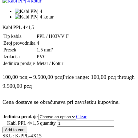
Kabl PPL 4×1,5
Tip kabla
PPL / H03VV-F
Broj provodnika
4
Presek
1,5 mm²
Izolacija
PVC
Jedinica prodaje
Metar / Kotur
100,00
рсд
–
9.500,00
рсд
Price range: 100,00 рсд through
9.500,00 рсд
Cena dostave se obračunava pri završetku kupovine.
Jedinica prodaje
Clear
Kabl PPL 4×1,5 quantity
Add to cart
SKU:
K-PPL-4X15