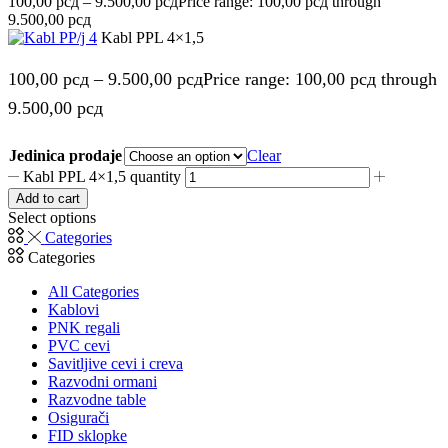
100,00
рсд
–
9.500,00
рсд
Price range: 100,00 рсд through
9.500,00 рсд
Kabl PPL 4×1,5
100,00
рсд
–
9.500,00
рсд
Price range: 100,00 рсд through
9.500,00 рсд
Jedinica prodaje
Clear
Kabl PPL 4×1,5 quantity
Add to cart
Select options
Categories
Categories
All Categories
Kablovi
PNK regali
PVC cevi
Savitljive cevi i creva
Razvodni ormani
Razvodne table
Osigurači
FID sklopke