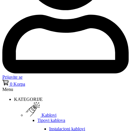
Prijavite se
0
Korpa
Menu
KATEGORIJE
Kablovi
Tipovi kablova
Instalacioni kablovi