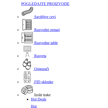
POGLEDAJTE PROIZVODE
Savitljive cevi
Razvodni ormari
Razvodne table
Rasveta
Osigurači
FID sklopke
Izolir trake
Hot Deals
Hot