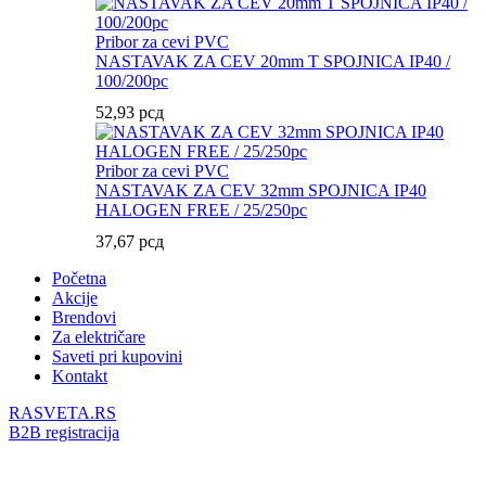
Pribor za cevi PVC
NASTAVAK ZA CEV 20mm T SPOJNICA IP40 /
100/200pc
52,93
рсд
Pribor za cevi PVC
NASTAVAK ZA CEV 32mm SPOJNICA IP40
HALOGEN FREE / 25/250pc
37,67
рсд
Početna
Akcije
Brendovi
Za električare
Saveti pri kupovini
Kontakt
RASVETA.RS
B2B registracija