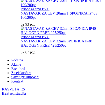
Pribor za cevi PVC
NASTAVAK ZA CEV 20mm T SPOJNICA IP40 /
100/200pc
52,93
рсд
Pribor za cevi PVC
NASTAVAK ZA CEV 32mm SPOJNICA IP40
HALOGEN FREE / 25/250pc
37,67
рсд
Početna
Akcije
Brendovi
Za električare
Saveti pri kupovini
Kontakt
RASVETA.RS
B2B registracija