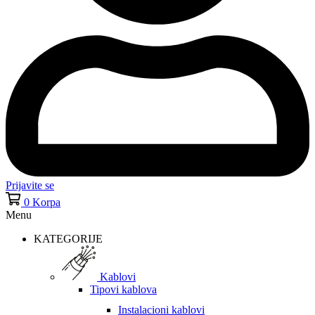
Prijavite se
0
Korpa
Menu
KATEGORIJE
Kablovi
Tipovi kablova
Instalacioni kablovi