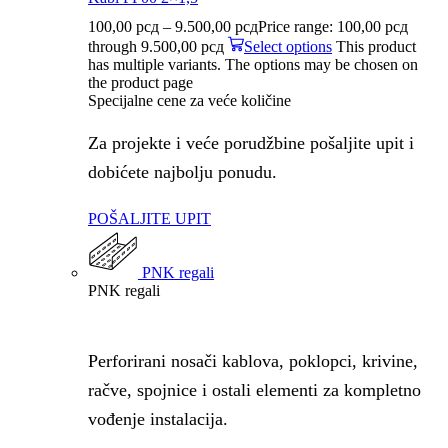
100,00
рсд
–
9.500,00
рсд
Price range: 100,00 рсд
through 9.500,00 рсд
Select options
This product
has multiple variants. The options may be chosen on
the product page
Specijalne cene za veće količine
Za projekte i veće porudžbine pošaljite upit i
dobićete najbolju ponudu.
POŠALJITE UPIT
PNK regali
PNK regali
Perforirani nosači kablova, poklopci, krivine,
račve, spojnice i ostali elementi za kompletno
vođenje instalacija.