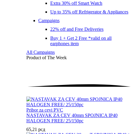
Extra 30% off Smart Watch
Up to 35% off Refrigerator & Appliances
Campaigns
22% off and Free Deliveries
Buy 1 + Get 2 Free *valid on all
earphones item
All Campaigns
Product of The
Week
Pribor za cevi PVC
NASTAVAK ZA CEV 40mm SPOJNICA IP40
HALOGEN FREE/ 25/150pc
65,21
рсд