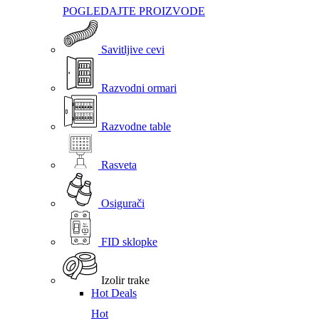
POGLEDAJTE PROIZVODE
Savitljive cevi
Razvodni ormari
Razvodne table
Rasveta
Osigurači
FID sklopke
Izolir trake
Hot Deals
Hot