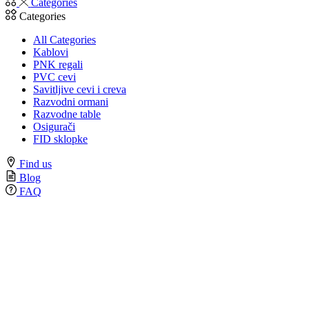
Categories
Categories
All Categories
Kablovi
PNK regali
PVC cevi
Savitljive cevi i creva
Razvodni ormani
Razvodne table
Osigurači
FID sklopke
Find us
Blog
FAQ