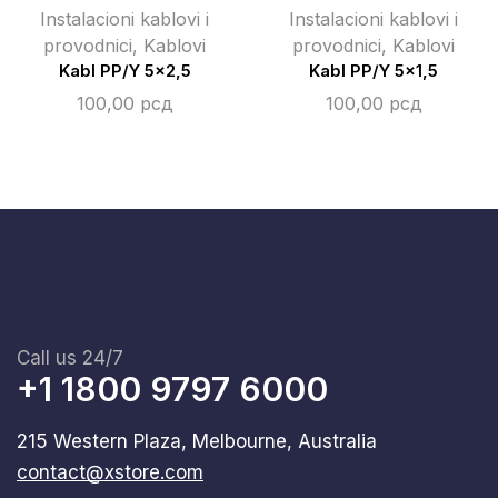
Instalacioni kablovi i
Instalacioni kablovi i
provodnici
,
Kablovi
provodnici
,
Kablovi
Kabl PP/Y 5×2,5
Kabl PP/Y 5×1,5
100,00
рсд
100,00
рсд
Call us 24/7
+1 1800 9797 6000
215 Western Plaza, Melbourne, Australia
contact@xstore.com