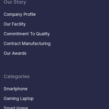
Our Story
Company Profile
Our Facility
Commitment To Quality
Contract Manufacturing
Our Awards
Categories
Smartphone
Gaming Laptop
Smart Home