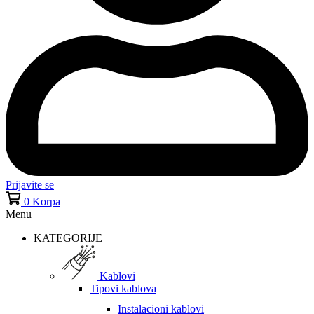
Prijavite se
0
Korpa
Menu
KATEGORIJE
Kablovi
Tipovi kablova
Instalacioni kablovi