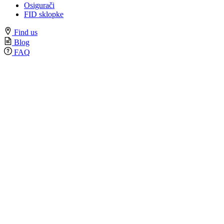
Osigurači
FID sklopke
Find us
Blog
FAQ