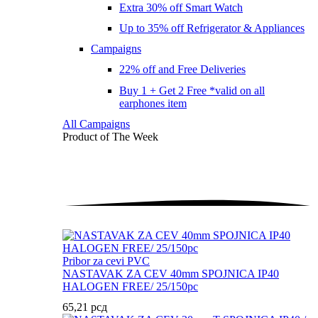
Extra 30% off Smart Watch
Up to 35% off Refrigerator & Appliances
Campaigns
22% off and Free Deliveries
Buy 1 + Get 2 Free *valid on all
earphones item
All Campaigns
Product of The
Week
Pribor za cevi PVC
NASTAVAK ZA CEV 40mm SPOJNICA IP40
HALOGEN FREE/ 25/150pc
65,21
рсд