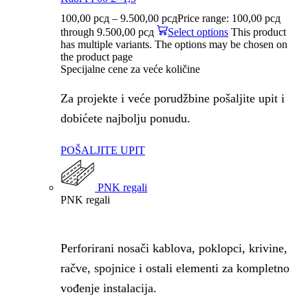
100,00
рсд
–
9.500,00
рсд
Price range: 100,00 рсд
through 9.500,00 рсд
Select options
This product
has multiple variants. The options may be chosen on
the product page
Specijalne cene za veće količine
Za projekte i veće porudžbine pošaljite upit i
dobićete najbolju ponudu.
POŠALJITE UPIT
PNK regali
PNK regali
Perforirani nosači kablova, poklopci, krivine,
račve, spojnice i ostali elementi za kompletno
vođenje instalacija.