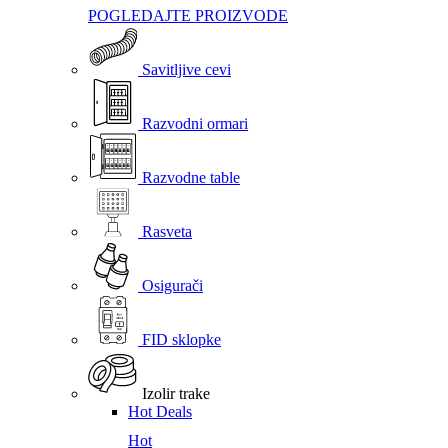
POGLEDAJTE PROIZVODE
Savitljive cevi
Razvodni ormari
Razvodne table
Rasveta
Osigurači
FID sklopke
Izolir trake
Hot Deals
Hot