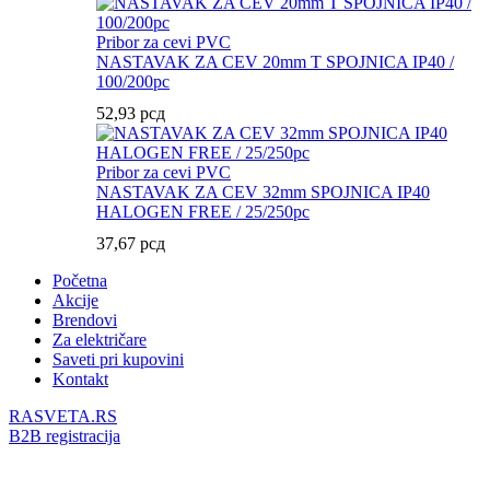
Pribor za cevi PVC
NASTAVAK ZA CEV 20mm T SPOJNICA IP40 /
100/200pc
52,93
рсд
Pribor za cevi PVC
NASTAVAK ZA CEV 32mm SPOJNICA IP40
HALOGEN FREE / 25/250pc
37,67
рсд
Početna
Akcije
Brendovi
Za električare
Saveti pri kupovini
Kontakt
RASVETA.RS
B2B registracija