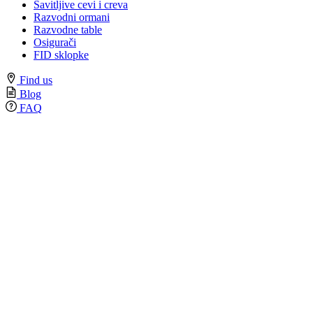
Savitljive cevi i creva
Razvodni ormani
Razvodne table
Osigurači
FID sklopke
Find us
Blog
FAQ