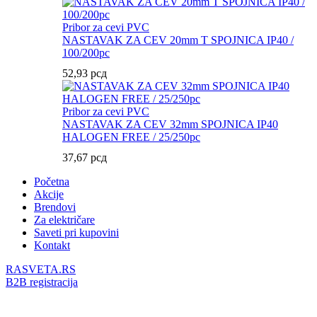
Pribor za cevi PVC
NASTAVAK ZA CEV 20mm T SPOJNICA IP40 /
100/200pc
52,93
рсд
Pribor za cevi PVC
NASTAVAK ZA CEV 32mm SPOJNICA IP40
HALOGEN FREE / 25/250pc
37,67
рсд
Početna
Akcije
Brendovi
Za električare
Saveti pri kupovini
Kontakt
RASVETA.RS
B2B registracija