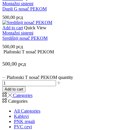
Montažni sistemi
Dupli G nosač PEKOM
500,00
рсд
Add to cart
Quick View
Montažni sistemi
Središnji nosač PEKOM
500,00
рсд
Plafonski T nosač PEKOM
500,00
рсд
Plafonski T nosač PEKOM quantity
Add to cart
Categories
Categories
All Categories
Kablovi
PNK regali
PVC cevi