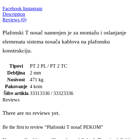
Facebook
Instagram
Description
Reviews (0)
Plafonski T nosač namenjen je za montažu i oslanjanje
elemenata sistema nosača kablova na plafonsku
konstrukciju.
Tipovi
PT 2 PL / PT 2 TC
Debljina
2 mm
Nosivost
471 kg
Pakovanje
4 kom
Šifre artikla
33313336 / 33323336
Reviews
There are no reviews yet.
Be the first to review “Plafonski T nosač PEKOM”