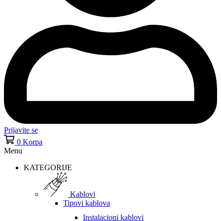
Prijavite se
0
Korpa
Menu
KATEGORIJE
Kablovi
Tipovi kablova
Instalacioni kablovi