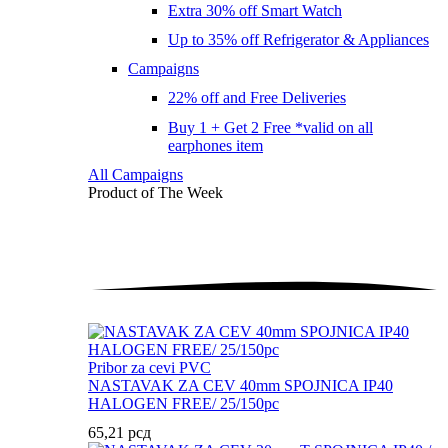
Extra 30% off Smart Watch
Up to 35% off Refrigerator & Appliances
Campaigns
22% off and Free Deliveries
Buy 1 + Get 2 Free *valid on all
earphones item
All Campaigns
Product of The
Week
Pribor za cevi PVC
NASTAVAK ZA CEV 40mm SPOJNICA IP40
HALOGEN FREE/ 25/150pc
65,21
рсд