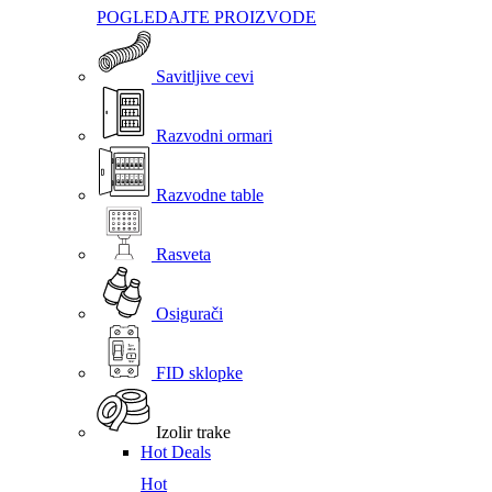
POGLEDAJTE PROIZVODE
Savitljive cevi
Razvodni ormari
Razvodne table
Rasveta
Osigurači
FID sklopke
Izolir trake
Hot Deals
Hot