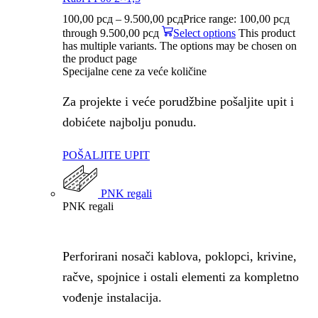
100,00
рсд
–
9.500,00
рсд
Price range: 100,00 рсд
through 9.500,00 рсд
Select options
This product
has multiple variants. The options may be chosen on
the product page
Specijalne cene za veće količine
Za projekte i veće porudžbine pošaljite upit i
dobićete najbolju ponudu.
POŠALJITE UPIT
PNK regali
PNK regali
Perforirani nosači kablova, poklopci, krivine,
račve, spojnice i ostali elementi za kompletno
vođenje instalacija.