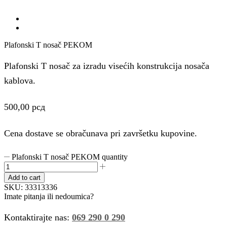
Plafonski T nosač PEKOM
Plafonski T nosač za izradu visećih konstrukcija nosača
kablova.
500,00
рсд
Cena dostave se obračunava pri završetku kupovine.
Plafonski T nosač PEKOM quantity
Add to cart
SKU:
33313336
Imate pitanja ili nedoumica?
Kontaktirajte nas:
069 290 0 290