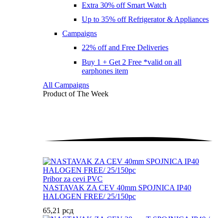
Extra 30% off Smart Watch
Up to 35% off Refrigerator & Appliances
Campaigns
22% off and Free Deliveries
Buy 1 + Get 2 Free *valid on all
earphones item
All Campaigns
Product of The
Week
Pribor za cevi PVC
NASTAVAK ZA CEV 40mm SPOJNICA IP40
HALOGEN FREE/ 25/150pc
65,21
рсд