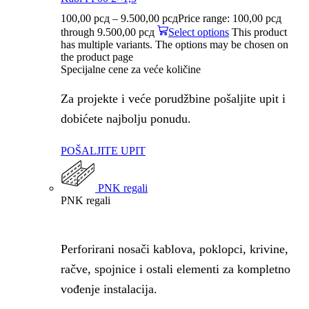
100,00
рсд
–
9.500,00
рсд
Price range: 100,00 рсд
through 9.500,00 рсд
Select options
This product
has multiple variants. The options may be chosen on
the product page
Specijalne cene za veće količine
Za projekte i veće porudžbine pošaljite upit i
dobićete najbolju ponudu.
POŠALJITE UPIT
PNK regali
PNK regali
Perforirani nosači kablova, poklopci, krivine,
račve, spojnice i ostali elementi za kompletno
vođenje instalacija.