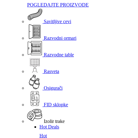
POGLEDAJTE PROIZVODE
Savitljive cevi
Razvodni ormari
Razvodne table
Rasveta
Osigurači
FID sklopke
Izolir trake
Hot Deals
Hot