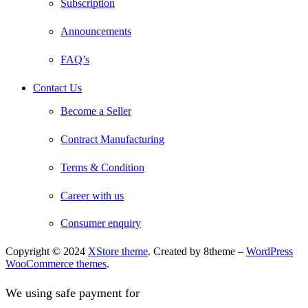
Subscription
Announcements
FAQ’s
Contact Us
Become a Seller
Contract Manufacturing
Terms & Condition
Career with us
Consumer enquiry
Copyright © 2024
XStore theme
. Created by 8theme –
WordPress
WooCommerce themes
.
We using safe payment for