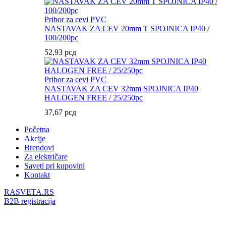
Pribor za cevi PVC
NASTAVAK ZA CEV 20mm T SPOJNICA IP40 /
100/200pc
52,93
рсд
Pribor za cevi PVC
NASTAVAK ZA CEV 32mm SPOJNICA IP40
HALOGEN FREE / 25/250pc
37,67
рсд
Početna
Akcije
Brendovi
Za električare
Saveti pri kupovini
Kontakt
RASVETA.RS
B2B registracija