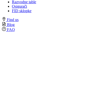
Razvodne table
Osigurači
FID sklopke
Find us
Blog
FAQ