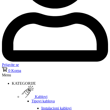
Prijavite se
0
Korpa
Menu
KATEGORIJE
Kablovi
Tipovi kablova
Instalacioni kablovi