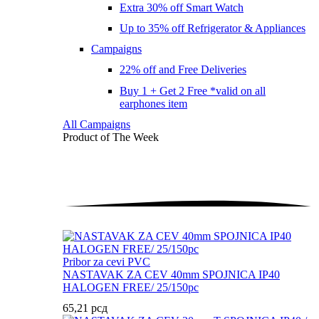
Extra 30% off Smart Watch
Up to 35% off Refrigerator & Appliances
Campaigns
22% off and Free Deliveries
Buy 1 + Get 2 Free *valid on all
earphones item
All Campaigns
Product of The
Week
Pribor za cevi PVC
NASTAVAK ZA CEV 40mm SPOJNICA IP40
HALOGEN FREE/ 25/150pc
65,21
рсд