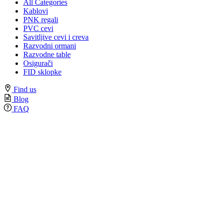
All Categories
Kablovi
PNK regali
PVC cevi
Savitljive cevi i creva
Razvodni ormani
Razvodne table
Osigurači
FID sklopke
Find us
Blog
FAQ