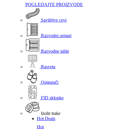
POGLEDAJTE PROIZVODE
Savitljive cevi
Razvodni ormari
Razvodne table
Rasveta
Osigurači
FID sklopke
Izolir trake
Hot Deals
Hot