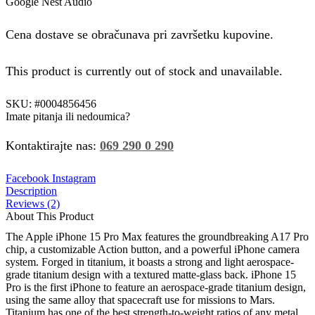
Google Nest Audio
Cena dostave se obračunava pri završetku kupovine.
This product is currently out of stock and unavailable.
SKU:
#0004856456
Imate pitanja ili nedoumica?
Kontaktirajte nas:
069 290 0 290
Facebook
Instagram
Description
Reviews (2)
About This Product
The Apple iPhone 15 Pro Max features the groundbreaking A17 Pro
chip, a customizable Action button, and a powerful iPhone camera
system. Forged in titanium, it boasts a strong and light aerospace-
grade titanium design with a textured matte-glass back. iPhone 15
Pro is the first iPhone to feature an aerospace‑grade titanium design,
using the same alloy that spacecraft use for missions to Mars.
Titanium has one of the best strength‑to‑weight ratios of any metal,