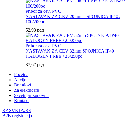
Pribor za cevi PVC
NASTAVAK ZA CEV 20mm T SPOJNICA IP40 /
100/200pc
52,93
рсд
Pribor za cevi PVC
NASTAVAK ZA CEV 32mm SPOJNICA IP40
HALOGEN FREE / 25/250pc
37,67
рсд
Početna
Akcije
Brendovi
Za električare
Saveti pri kupovini
Kontakt
RASVETA.RS
B2B registracija