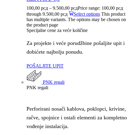
100,00
рсд
–
9.500,00
рсд
Price range: 100,00 рсд
through 9.500,00 рсд
Select options
This product
has multiple variants. The options may be chosen on
the product page
Specijalne cene za veće količine
Za projekte i veće porudžbine pošaljite upit i
dobićete najbolju ponudu.
POŠALJITE UPIT
PNK regali
PNK regali
Perforirani nosači kablova, poklopci, krivine,
račve, spojnice i ostali elementi za kompletno
vođenje instalacija.