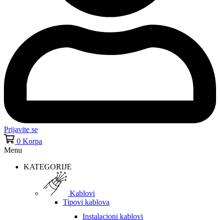
Prijavite se
0
Korpa
Menu
KATEGORIJE
Kablovi
Tipovi kablova
Instalacioni kablovi