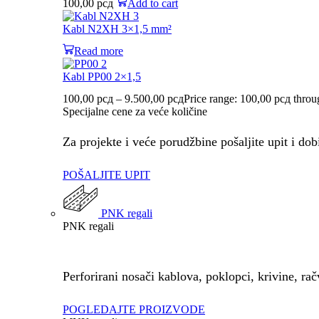
100,00
рсд
Add to cart
Kabl N2XH 3×1,5 mm²
Read more
Kabl PP00 2×1,5
100,00
рсд
–
9.500,00
рсд
Price range: 100,00 рсд thro
Specijalne cene za veće količine
Za projekte i veće porudžbine pošaljite upit i do
POŠALJITE UPIT
PNK regali
PNK regali
Perforirani nosači kablova, poklopci, krivine, rač
POGLEDAJTE PROIZVODE