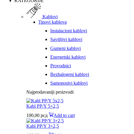
KATEGORIJE
Kablovi
Tipovi kablova
Instalacioni kablovi
Savitljivi kablovi
Gumeni kablovi
Energetski kablovi
Provodnici
Bezhalogeni kablovi
Samonosivi kablovi
Najprodavaniji proizvodi
Kabl PP/Y 5×2,5
100,00
рсд
Add to cart
Kabl PP/Y 3×2,5