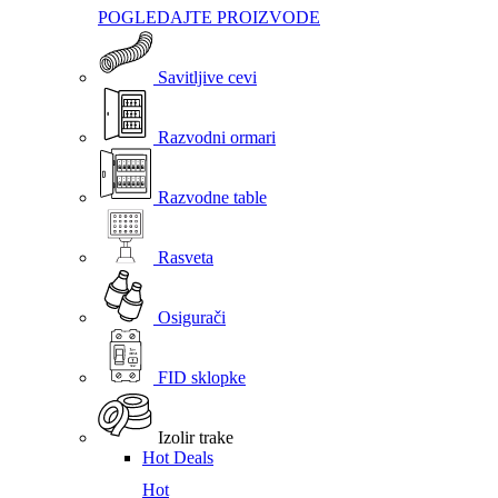
POGLEDAJTE PROIZVODE
Savitljive cevi
Razvodni ormari
Razvodne table
Rasveta
Osigurači
FID sklopke
Izolir trake
Hot Deals
Hot