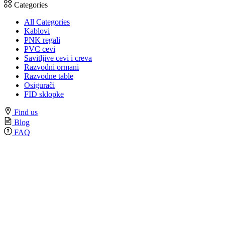
Categories
All Categories
Kablovi
PNK regali
PVC cevi
Savitljive cevi i creva
Razvodni ormani
Razvodne table
Osigurači
FID sklopke
Find us
Blog
FAQ