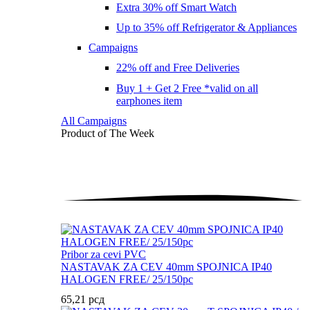
Extra 30% off Smart Watch
Up to 35% off Refrigerator & Appliances
Campaigns
22% off and Free Deliveries
Buy 1 + Get 2 Free *valid on all
earphones item
All Campaigns
Product of The
Week
Pribor za cevi PVC
NASTAVAK ZA CEV 40mm SPOJNICA IP40
HALOGEN FREE/ 25/150pc
65,21
рсд