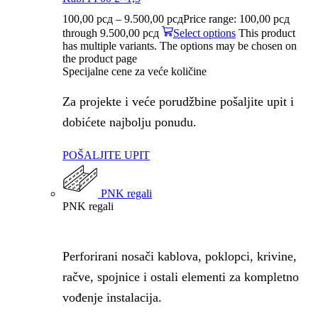
100,00
рсд
–
9.500,00
рсд
Price range: 100,00 рсд
through 9.500,00 рсд
Select options
This product
has multiple variants. The options may be chosen on
the product page
Specijalne cene za veće količine
Za projekte i veće porudžbine pošaljite upit i
dobićete najbolju ponudu.
POŠALJITE UPIT
PNK regali
PNK regali
Perforirani nosači kablova, poklopci, krivine,
račve, spojnice i ostali elementi za kompletno
vođenje instalacija.