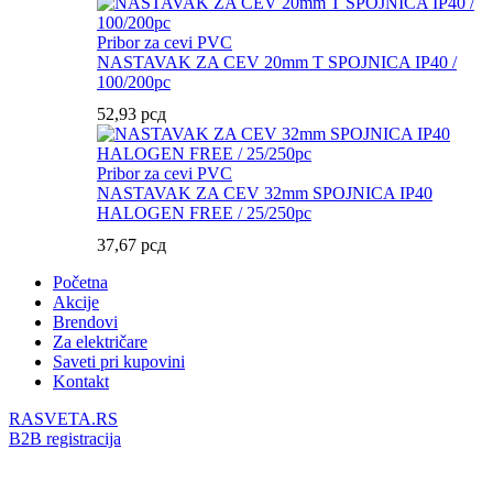
Pribor za cevi PVC
NASTAVAK ZA CEV 20mm T SPOJNICA IP40 /
100/200pc
52,93
рсд
Pribor za cevi PVC
NASTAVAK ZA CEV 32mm SPOJNICA IP40
HALOGEN FREE / 25/250pc
37,67
рсд
Početna
Akcije
Brendovi
Za električare
Saveti pri kupovini
Kontakt
RASVETA.RS
B2B registracija