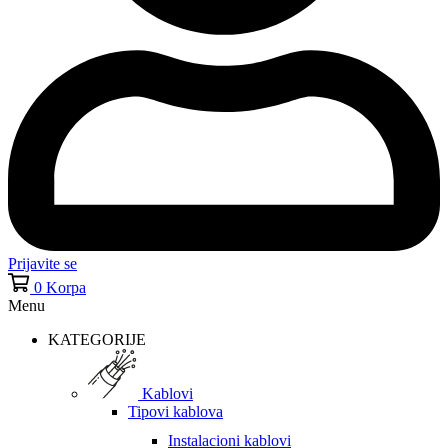
Prijavite se
0
Korpa
Menu
KATEGORIJE
Kablovi
Tipovi kablova
Instalacioni kablovi