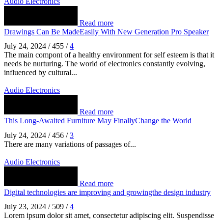
Audio Electronics
Read more
Drawings Can Be MadeEasily With New Generation Pro Speaker
July 24, 2024
/
455
/
4
The main compont of a healthy environment for self esteem is that it
needs be nurturing. The world of electronics constantly evolving,
influenced by cultural...
Audio Electronics
Read more
This Long-Awaited Furniture May FinallyChange the World
July 24, 2024
/
456
/
3
There are many variations of passages of...
Audio Electronics
Read more
Digital technologies are improving and growingthe design industry
July 23, 2024
/
509
/
4
Lorem ipsum dolor sit amet, consectetur adipiscing elit. Suspendisse